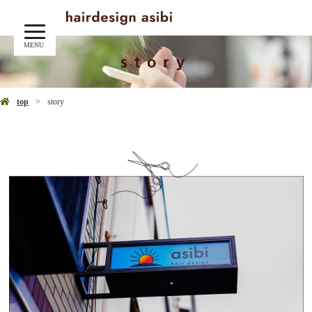
MENU
story
top
story