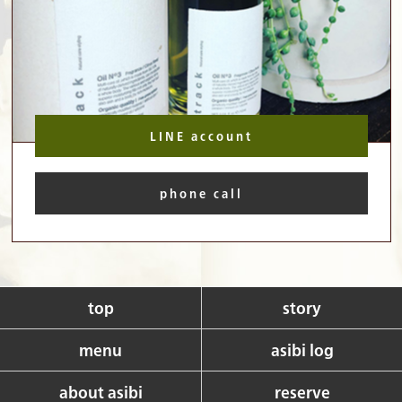
LINE account
phone call
top
story
menu
asibi log
about asibi
reserve